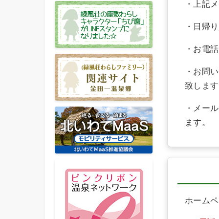
・上記メ
・日帰り
・お電話
・お問い
致します
・メール
ます。
ホームペ