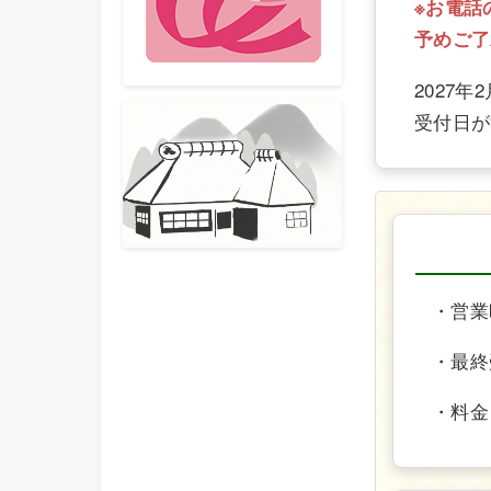
※お電話
予めご了
2027
受付日が
・営業時
・最終受
・料金 