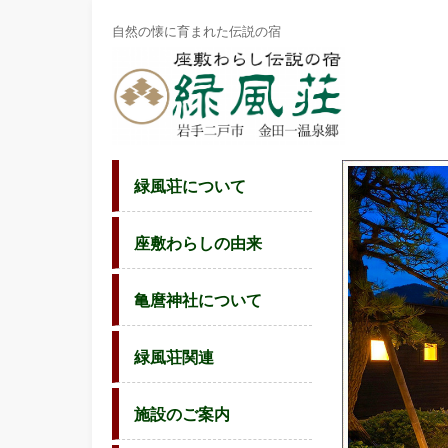
岩
自然の懐に育まれた伝説の宿
手
県
二
戸
市
金
緑風荘について
田
一
温
座敷わらしの由来
泉
座
敷
亀麿神社について
わ
ら
緑風荘関連
し
の
宿
施設のご案内
緑