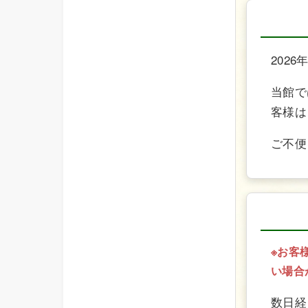
202
当館で
客様は
ご不便
※お客
い場合
数日経